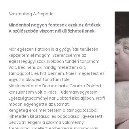
Szakmaiság & Empátia
Mindenhol nagyon fontosak ezek az értékek.
A szülőszobán viszont nélkülözhetetlenek!
Már egészen fiatalon is a gyógyítás területén
képzeltem el magam. Szerencsémre az
egészségügyi szakiskolában tündéri tanárnőm
volt, Bea néni, aki mindig mellettem állt,
támogatott, és hitt bennem. Nőies megértést és
együttműködést tanultam tőle.
Dr.med.habil.Csorba Roland
Másik mentorom
k
onzulensem volt a Pécsi Tudományegyetem
Egészségtudományi Kar Doktori Iskolájában. Profi
módon egyengette az utamat.
Rengeteg erőt merítettem a támogatásából.
Hihetetlen kitartással és odaadással igyekezett
beavatni engem a szakma valamennyi
fortélyába. Emellett emberileg is maximálisan