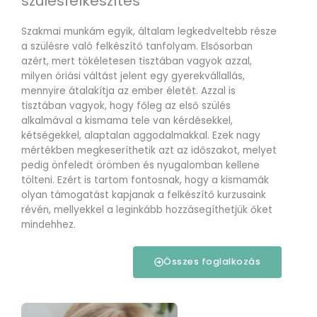
szülésfelkészítés
Szakmai munkám egyik, általam legkedveltebb része
a szülésre való felkészítő tanfolyam. Elsősorban
azért, mert tökéletesen tisztában vagyok azzal,
milyen óriási váltást jelent egy gyerekvállallás,
mennyire átalakítja az ember életét. Azzal is
tisztában vagyok, hogy főleg az első szülés
alkalmával a kismama tele van kérdésekkel,
kétségekkel, alaptalan aggodalmakkal. Ezek nagy
mértékben megkeseríthetik azt az időszakot, melyet
pedig önfeledt örömben és nyugalomban kellene
tölteni. Ezért is tartom fontosnak, hogy a kismamák
olyan támogatást kapjanak a felkészítő kurzusaink
révén, mellyekkel a leginkább hozzásegíthetjük őket
mindehhez.
Összes foglalkozás