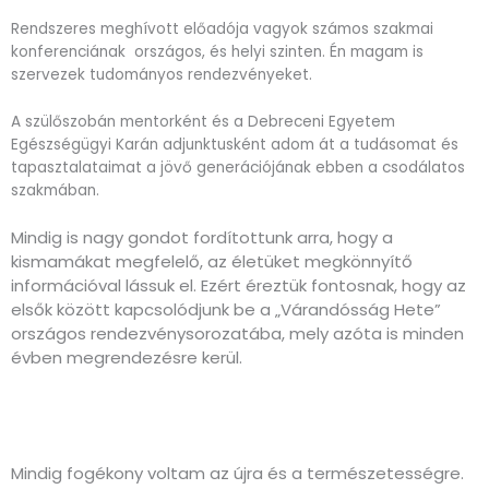
Rendszeres meghívott előadója vagyok számos szakmai
konferenciának országos, és helyi szinten. Én magam is
szervezek tudományos rendezvényeket.
A szülőszobán mentorként és a Debreceni Egyetem
Egészségügyi Karán adjunktusként adom át a tudásomat és
tapasztalataimat a jövő generációjának ebben a csodálatos
szakmában.
Mindig is nagy gondot fordítottunk arra, hogy a
kismamákat megfelelő, az életüket megkönnyítő
információval lássuk el. Ezért éreztük fontosnak, hogy az
elsők között kapcsolódjunk be a „Várandósság Hete”
országos rendezvénysorozatába, mely azóta is minden
évben megrendezésre kerül.
Mindig fogékony voltam az újra és a természetességre.