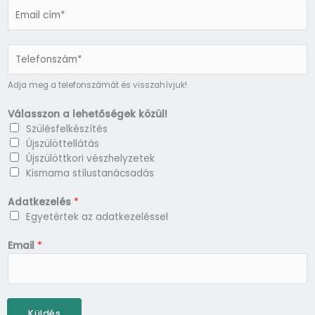
*
E
m
a
i
l
*
Adja meg a telefonszámát és visszahívjuk!
Válasszon a lehetőségek közül!
Szülésfelkészítés
Újszülöttellátás
Újszülöttkori vészhelyzetek
Kismama stílustanácsadás
Adatkezelés
*
Egyetértek az adatkezeléssel
Email
*
Küldés