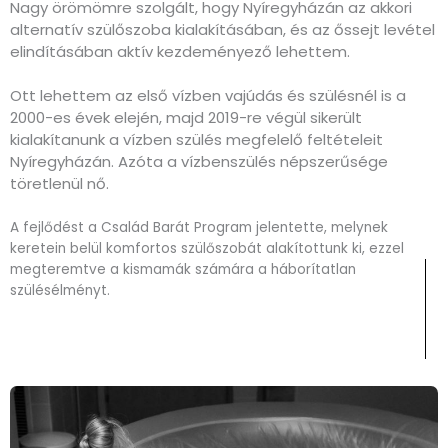
Nagy örömömre szolgált, hogy Nyíregyházán az akkori
alternatív szülőszoba kialakításában, és az őssejt levétel
elindításában aktív kezdeményező lehettem.
Ott lehettem az első vízben vajúdás és szülésnél is a
2000-es évek elején, majd 2019-re végül sikerült
kialakítanunk a vízben szülés megfelelő feltételeit
Nyíregyházán. Azóta a vízbenszülés népszerűsége
töretlenül nő.
A fejlődést a Család Barát Program jelentette, melynek
keretein belül komfortos szülőszobát alakítottunk ki, ezzel
megteremtve a kismamák számára a háborítatlan
szülésélményt.