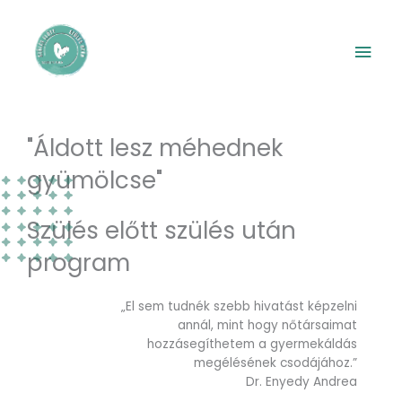
Skip
Mai
to
content
Men
"Áldott lesz méhednek
gyümölcse"
Szülés előtt szülés után
program
„El sem tudnék szebb hivatást képzelni
annál, mint hogy nőtársaimat
hozzásegíthetem a gyermekáldás
megélésének csodájához.”
Dr. Enyedy Andrea