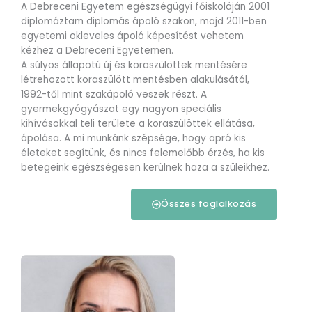
A Debreceni Egyetem egészségügyi főiskoláján 2001
diplomáztam diplomás ápoló szakon, majd 2011-ben
egyetemi okleveles ápoló képesítést vehetem
kézhez a Debreceni Egyetemen.
A súlyos állapotú új és koraszülöttek mentésére
létrehozott koraszülött mentésben alakulásától,
1992-től mint szakápoló veszek részt. A
gyermekgyógyászat egy nagyon speciális
kihívásokkal teli területe a koraszülöttek ellátása,
ápolása. A mi munkánk szépsége, hogy apró kis
életeket segítünk, és nincs felemelőbb érzés, ha kis
betegeink egészségesen kerülnek haza a szüleikhez.
Összes foglalkozás