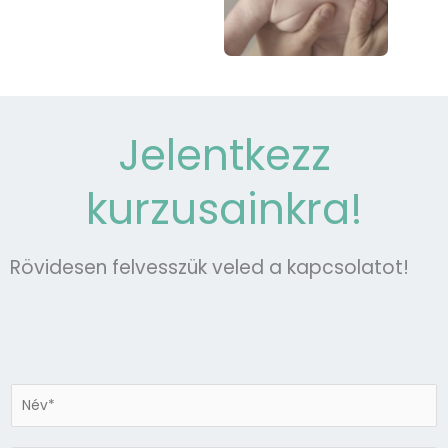
Jelentkezz
kurzusainkra!
Rövidesen felvesszük veled a kapcsolatot!
N
é
v