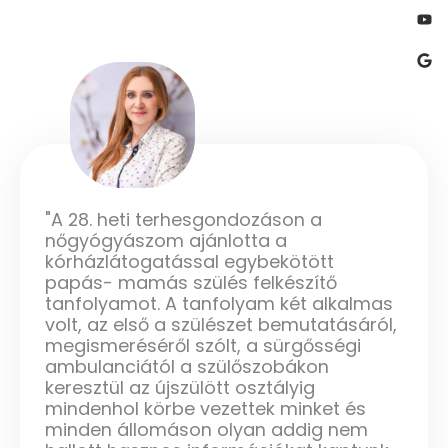
o
r
e
k
-
s
q
u
a
r
e
"A 28. heti terhesgondozáson a
nőgyógyászom ajánlotta a
kórházlátogatással egybekötött
papás- mamás szülés felkészítő
tanfolyamot. A tanfolyam két alkalmas
volt, az első a szülészet bemutatásáról,
megismeréséről szólt, a sürgősségi
ambulanciától a szülőszobákon
keresztül az újszülött osztályig
mindenhol körbe vezettek minket és
minden állomáson olyan addig nem