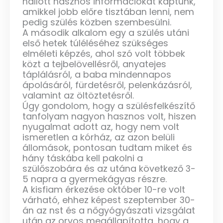
hallott hasznos információkat kaptunk,
amikkel jobb előre tisztában lenni, nem
pedig szülés közben szembesülni.
A második alkalom egy a szülés utáni
első hetek túléléséhez szükséges
elméleti képzés, ahol szó volt többek
közt a tejbelövellésről, anyatejes
táplálásról, a baba mindennapos
ápolásáról, fürdetésről, pelenkázásról,
valamint az öltöztetésről.
Úgy gondolom, hogy a szülésfelkészítő
tanfolyam nagyon hasznos volt, hiszen
nyugalmat adott az, hogy nem volt
ismeretlen a kórház, az azon belüli
állomások, pontosan tudtam miket és
hány táskába kell pakolni a
szülőszobára és az utána következő 3-
5 napra a gyermekágyas részre.
A kisfiam érkezése október 10-re volt
várható, ehhez képest szeptember 30-
án az nst és a nőgyógyászati vizsgálat
után az orvos megállapította, hogy a