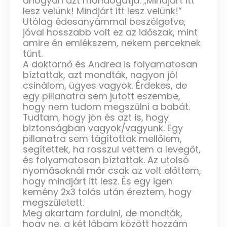
ahogyan azt mondogatja: „Mindjárt itt
lesz velünk! Mindjárt itt lesz velünk!”
Utólag édesanyámmal beszélgetve,
jóval hosszabb volt ez az időszak, mint
amire én emlékszem, nekem perceknek
tűnt.
A doktornő és Andrea is folyamatosan
bíztattak, azt mondták, nagyon jól
csinálom, ügyes vagyok. Érdekes, de
egy pillanatra sem jutott eszembe,
hogy nem tudom megszülni a babát.
Tudtam, hogy jön és azt is, hogy
biztonságban vagyok/vagyunk. Egy
pillanatra sem tágítottak mellőlem,
segítettek, ha rosszul vettem a levegőt,
és folyamatosan bíztattak. Az utolsó
nyomásoknál már csak az volt előttem,
hogy mindjárt itt lesz. És egy igen
kemény 2x3 tolás után éreztem, hogy
megszületett.
Meg akartam fordulni, de mondták,
hogy ne, a két lábam között hozzám