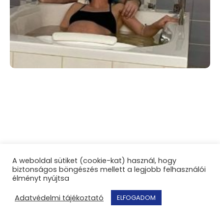
Az egészségmegőrzés
A weboldal sütiket (cookie-kat) használ, hogy
természetes módja a
biztonságos böngészés mellett a legjobb felhasználói
élményt nyújtsa
várandósság alatt
Adatvédelmi tájékoztató
ELFOGADOM