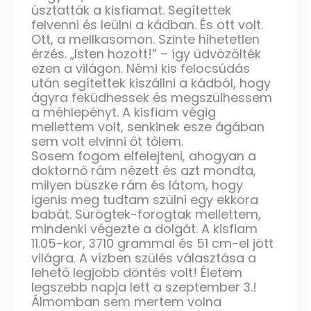
úsztatták a kisfiamat. Segítettek
felvenni és leülni a kádban. És ott volt.
Ott, a mellkasomon. Szinte hihetetlen
érzés. „Isten hozott!” – így üdvözölték
ezen a világon. Némi kis felocsúdás
után segítettek kiszállni a kádból, hogy
ágyra feküdhessek és megszülhessem
a méhlepényt. A kisfiam végig
mellettem volt, senkinek esze ágában
sem volt elvinni őt tőlem.
Sosem fogom elfelejteni, ahogyan a
doktornő rám nézett és azt mondta,
milyen büszke rám és látom, hogy
igenis meg tudtam szülni egy ekkora
babát. Sürögtek-forogtak mellettem,
mindenki végezte a dolgát. A kisfiam
11.05-kor, 3710 grammal és 51 cm-el jött
világra. A vízben szülés választása a
lehető legjobb döntés volt! Életem
legszebb napja lett a szeptember 3.!
Álmomban sem mertem volna