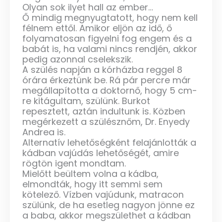
Olyan sok ilyet hall az ember…
Ő mindig megnyugtatott, hogy nem kell
félnem ettől. Amikor eljön az idő, ő
folyamatosan figyelni fog engem és a
babát is, ha valami nincs rendjén, akkor
pedig azonnal cselekszik.
A szülés napján a kórházba reggel 8
órára érkeztünk be. Rá pár percre már
megállapította a doktornő, hogy 5 cm-
re kitágultam, szülünk. Burkot
repesztett, aztán indultunk is. Közben
megérkezett a szülésznőm, Dr. Enyedy
Andrea is.
Alternatív lehetőségként felajánlották a
kádban vajúdás lehetőségét, amire
rögtön igent mondtam.
Mielőtt beültem volna a kádba,
elmondták, hogy itt semmi sem
kötelező. Vízben vajúdunk, matracon
szülünk, de ha esetleg nagyon jönne ez
a baba, akkor megszülethet a kádban