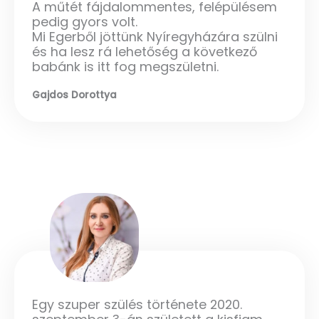
A műtét fájdalommentes, felépülésem
pedig gyors volt.
Mi Egerből jöttünk Nyíregyházára szülni
és ha lesz rá lehetőség a következő
babánk is itt fog megszületni.
Gajdos Dorottya
Egy szuper szülés története 2020.