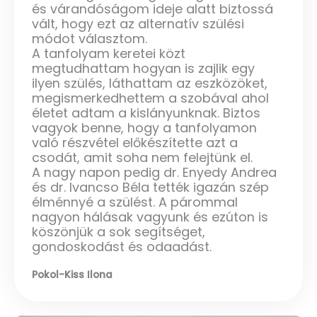
és várandóságom ideje alatt biztossá
vált, hogy ezt az alternatív szülési
módot választom.
A tanfolyam keretei közt
megtudhattam hogyan is zajlik egy
ilyen szülés, láthattam az eszközöket,
megismerkedhettem a szobával ahol
életet adtam a kislányunknak. Biztos
vagyok benne, hogy a tanfolyamon
való részvétel előkészítette azt a
csodát, amit soha nem felejtünk el.
A nagy napon pedig dr. Enyedy Andrea
és dr. Ivancso Béla tették igazán szép
élménnyé a szülést. A párommal
nagyon hálásak vagyunk és ezúton is
köszönjük a sok segítséget,
gondoskodást és odaadást.
Pokol-Kiss Ilona