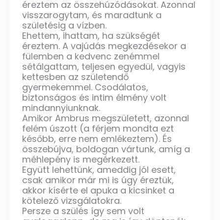
éreztem az összehúzódásokat. Azonnal
visszarogytam, és maradtunk a
születésig a vízben.
Ehettem, ihattam, ha szükségét
éreztem. A vajúdás megkezdésekor a
fülemben a kedvenc zenémmel
sétálgattam, teljesen egyedül, vagyis
kettesben az születendő
gyermekemmel. Csodálatos,
biztonságos és intim élmény volt
mindannyiunknak.
Amikor Ambrus megszületett, azonnal
felém úszott (a férjem mondta ezt
később, erre nem emlékeztem). És
összebújva, boldogan vártunk, amíg a
méhlepény is megérkezett.
Együtt lehettünk, ameddig jól esett,
csak amikor már mi is úgy éreztük,
akkor kísérte el apuka a kicsinket a
kötelező vizsgálatokra.
Persze a szülés így sem volt