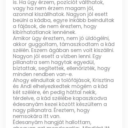
is. Ha úgy érzem, pozíciót válthatok,
vagy ha nem érzem magam jól,
azonnal kiszállhatok. Nagyon jól esett
beülni a kádba, egyre inkább beindultak
a fájások, de nem éreztem, hogy
kibírhatatlanok lennének.
Amikor úgy éreztem, nem jó üldögélni,
akkor guggoltam, támaszkodtam a kád
szélén. Eszem ágában sem volt kiszállni.
Nagyon jól esett a vízben lenni. Egy
pillanatra sem hagytak egyedül,
bíztattak, segítettek, ellenőrizték, hogy
minden rendben van-e.
Ahogy elindultak a tolófájások, Krisztina
és Andi elhelyezkedtek mögém a kád
két szélére, én pedig háttal nekik,
térdelve, a kád szélébe kapaszkodva
édesanyám kezei között készültem a
nagy pillanatra. Éreztem, hogy
nemsokára itt van.
Édesanyám hangját hallottam,