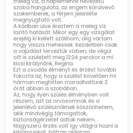
meleg víz, a naplemente nevezetű
szoba hangulata, az engem körülvevő
szakemberek, a férjem jelenléte
megnyugtató volt.
A kádban ülve éreztem a meleg víz
lazító hatását. Mikor egy egy vizsgálat
erejéig ki kellett szállnom, alig vártam
hogy vissza mehessek. Kezdetben csak
a vajúdást terveztük vízben, de végül
ott is született meg 12:24 perckor a mi
kicsi királynőnk, Regina.
Ezt a csodás élményt és érzést tovább
fokozta az, hogy a szülést követően mi
hárman meghitten maradhattunk 2
órát abban a szobában.
Az, hogy ilyen szülés élményben volt
részem, azt az orvosomnak és a
jelenlévő szülésznőknek köszönhetem,
akik mindvégig támogattak,
biztonságérzetet adtak nekem.
Nagyszerű érzés volt így világra hozni a
kislányunkat, bátran ajánlom