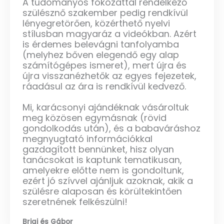
A tudományos fokozattal rendelkező
szülésznő szakember pedig rendkívül
lényegretörően, közérthető nyelvi
stílusban magyaráz a videókban. Azért
is érdemes belevágni tanfolyamba
(melyhez bőven elegendő egy alap
számítógépes ismeret), mert újra és
újra visszanézhetők az egyes fejezetek,
ráadásul az ára is rendkívül kedvező.
Mi, karácsonyi ajándéknak vásároltuk
meg közösen egymásnak (rövid
gondolkodás után), és a babaváráshoz
megnyugtató információkkal
gazdagított bennünket, hisz olyan
tanácsokat is kaptunk tematikusan,
amelyekre előtte nem is gondoltunk,
ezért jó szívvel ajánljuk azoknak, akik a
szülésre alaposan és körültekintően
szeretnének felkészülni!
Brigi és Gábor