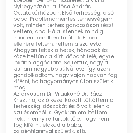
szeptember 3-án született a kisfiam
Nyíregyházán, a Jósa András
Oktatókórházban. Első terhesség, első
baba. Problémamentes terhességem
volt, minden terhes gondozáson részt
vettem, ahol Hála Istennek mindig
mindent rendben találtak. Ennek
ellenére féltem. Féltem a szüléstől.
Ahogyan teltek a hetek, hónapok és
közelítettünk a kiírt időpont felé, egyre
inkább aggódtam. Sejtettük, hogy a
kisfiam nagyobb súlyú lesz, így azon
gondolkodtam, hogy vajon hogyan fog
kiférni, ha hagyományos úton születik
meg.
Az orvosom Dr. Vraukóné Dr. Rácz
Krisztina, az ő kezei között töltöttem a
terhesség időszakát és ő volt jelen a
szülésemnél is. Gyakran említettem
neki, mennyire tartok tőle, hogy nem
fog kiférni, elakad a baba,
oxigénhiánnyal születik, stb.