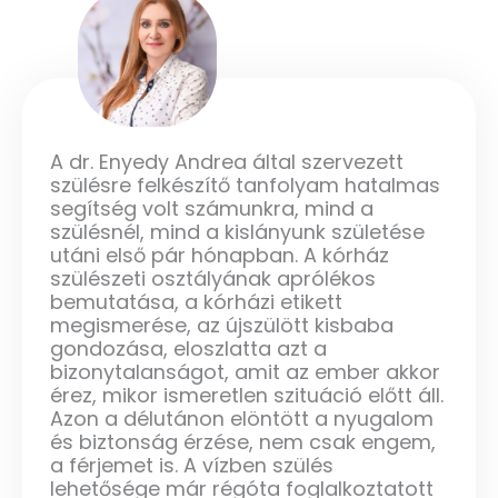
A dr. Enyedy Andrea által szervezett
szülésre felkészítő tanfolyam hatalmas
segítség volt számunkra, mind a
szülésnél, mind a kislányunk születése
utáni első pár hónapban. A kórház
szülészeti osztályának aprólékos
bemutatása, a kórházi etikett
megismerése, az újszülött kisbaba
gondozása, eloszlatta azt a
bizonytalanságot, amit az ember akkor
érez, mikor ismeretlen szituáció előtt áll.
Azon a délutánon elöntött a nyugalom
és biztonság érzése, nem csak engem,
a férjemet is. A vízben szülés
lehetősége már régóta foglalkoztatott