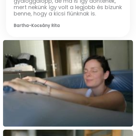
gyaloggalopp, de ma is így döntenék,
mert nekünk így volt a legjobb és bízunk
benne, hogy a kicsi fiúnknak is.
Bartha-Kocsány Rita