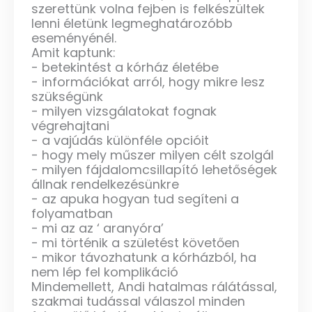
szerettünk volna fejben is felkészültek
lenni életünk legmeghatározóbb
eseményénél.
Amit kaptunk:
- betekintést a kórház életébe
- információkat arról, hogy mikre lesz
szükségünk
- milyen vizsgálatokat fognak
végrehajtani
- a vajúdás különféle opcióit
- hogy mely műszer milyen célt szolgál
- milyen fájdalomcsillapító lehetőségek
állnak rendelkezésünkre
- az apuka hogyan tud segíteni a
folyamatban
- mi az az ‘ aranyóra’
- mi történik a születést követően
- mikor távozhatunk a kórházból, ha
nem lép fel komplikáció
Mindemellett, Andi hatalmas rálátással,
szakmai tudással válaszol minden