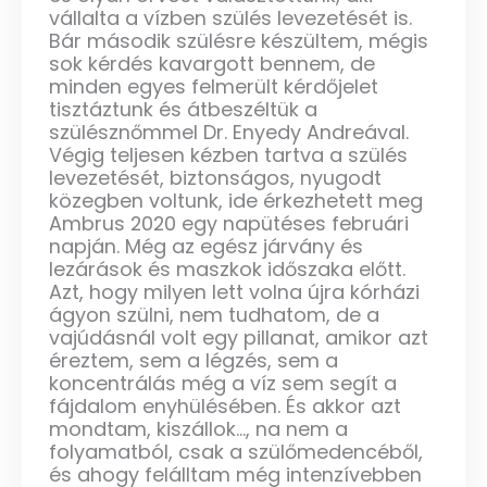
vállalta a vízben szülés levezetését is.
Bár második szülésre készültem, mégis
sok kérdés kavargott bennem, de
minden egyes felmerült kérdőjelet
tisztáztunk és átbeszéltük a
szülésznőmmel Dr. Enyedy Andreával.
Végig teljesen kézben tartva a szülés
levezetését, biztonságos, nyugodt
közegben voltunk, ide érkezhetett meg
Ambrus 2020 egy napütéses februári
napján. Még az egész járvány és
lezárások és maszkok időszaka előtt.
Azt, hogy milyen lett volna újra kórházi
ágyon szülni, nem tudhatom, de a
vajúdásnál volt egy pillanat, amikor azt
éreztem, sem a légzés, sem a
koncentrálás még a víz sem segít a
fájdalom enyhülésében. És akkor azt
mondtam, kiszállok..., na nem a
folyamatból, csak a szülőmedencéből,
és ahogy felálltam még intenzívebben