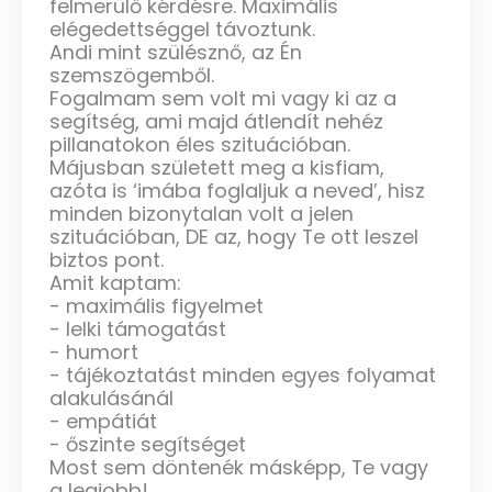
felmerülő kérdésre. Maximális
elégedettséggel távoztunk.
Andi mint szülésznő, az Én
szemszögemből.
Fogalmam sem volt mi vagy ki az a
segítség, ami majd átlendít nehéz
pillanatokon éles szituációban.
Májusban született meg a kisfiam,
azóta is ‘imába foglaljuk a neved’, hisz
minden bizonytalan volt a jelen
szituációban, DE az, hogy Te ott leszel
biztos pont.
Amit kaptam:
- maximális figyelmet
- lelki támogatást
- humort
- tájékoztatást minden egyes folyamat
alakulásánál
- empátiát
- őszinte segítséget
Most sem döntenék másképp, Te vagy
a legjobb!️