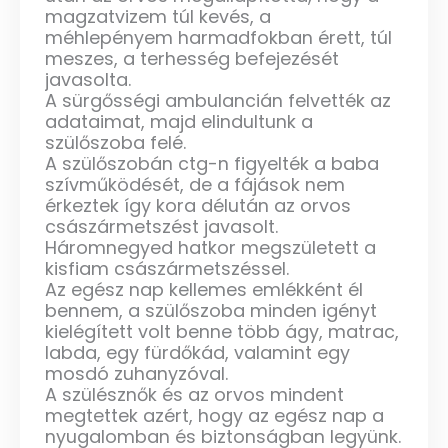
magzatvizem túl kevés, a
méhlepényem harmadfokban érett, túl
meszes, a terhesség befejezését
javasolta.
A sürgősségi ambulancián felvették az
adataimat, majd elindultunk a
szülőszoba felé.
A szülőszobán ctg-n figyelték a baba
szívműködését, de a fájások nem
érkeztek így kora délután az orvos
császármetszést javasolt.
Háromnegyed hatkor megszületett a
kisfiam császármetszéssel.
Az egész nap kellemes emlékként él
bennem, a szülőszoba minden igényt
kielégített volt benne több ágy, matrac,
labda, egy fürdőkád, valamint egy
mosdó zuhanyzóval.
A szülésznők és az orvos mindent
megtettek azért, hogy az egész nap a
nyugalomban és biztonságban legyünk.