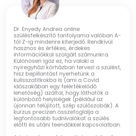
Dr. Enyedy Andrea online
szülésfelkészítő tanfolyama valóban A-
tól Z-ig mindenre kiterjedő. Rendkívül
hasznos és értékes, érdekes
információkkal szolgált számunkra.
Különösen igaz ez, ha valaki a
nyíregyházi kórházban tervezi a szülést,
hisz bepillantást nyerhetünk a
kulisszatitkokba is (ami a Covid
időszakában egy felértékelődő
lehetőség) azáltal, hogy láthatók a
különböző helyiségek (például az
újonnan felújított, szép szülőszobák). A
kurzus precízen összefoglalja a
legfontosabb tudnivalókat a szülés
előtti és utáni teendőkkel kapcsolatban.