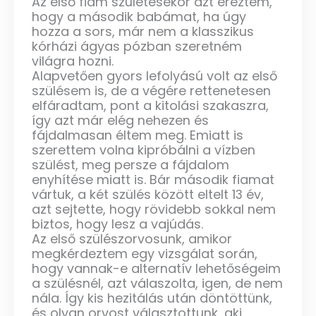
Az első fiam születésekor azt éreztem,
hogy a második babámat, ha úgy
hozza a sors, már nem a klasszikus
kórházi ágyas pózban szeretném
világra hozni.
Alapvetően gyors lefolyású volt az első
szülésem is, de a végére rettenetesen
elfáradtam, pont a kitolási szakaszra,
így azt már elég nehezen és
fájdalmasan éltem meg. Emiatt is
szerettem volna kipróbálni a vízben
szülést, meg persze a fájdalom
enyhítése miatt is. Bár második fiamat
vártuk, a két szülés között eltelt 13 év,
azt sejtette, hogy rövidebb sokkal nem
biztos, hogy lesz a vajúdás.
Az első szülészorvosunk, amikor
megkérdeztem egy vizsgálat során,
hogy vannak-e alternatív lehetőségeim
a szülésnél, azt válaszolta, igen, de nem
nála. Így kis hezitálás után döntöttünk,
és olyan orvost választottunk, aki