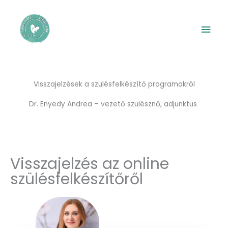
Skip
Mai
to
content
Men
Visszajelzések a szülésfelkészítő programokról
Dr. Enyedy Andrea – vezető szülésznő, adjunktus
Visszajelzés az online
szülésfelkészítőről